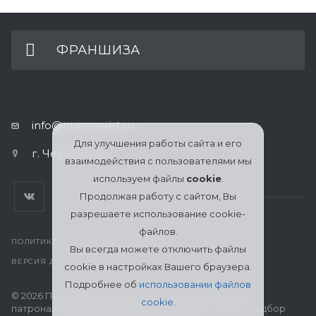
ФРАНШИЗА
info@nurseassist.ru
Для улучшения работы сайта и его
г. Череповец
взаимодействия с пользователями мы
используем файлы
cookie
.
Продолжая работу с сайтом, Вы
разрешаете использование cookie-
файлов.
ПОЛИТИКА КОНФИДЕНЦИАЛЬНОСТИ
Вы всегда можете отключить файлы
ВЕРСИЯ ДЛЯ ПЕЧАТИ
cookie в настройках Вашего браузера.
Подробнее об
использовании файлов
© 2026 Патронажная служба МЦСО «Ассоциация
cookie
.
патронажных работников» в Череповце: поиск и подбор