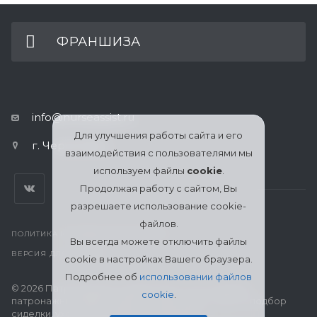
ФРАНШИЗА
info@nurseassist.ru
Для улучшения работы сайта и его
г. Череповец
взаимодействия с пользователями мы
используем файлы
cookie
.
Продолжая работу с сайтом, Вы
разрешаете использование cookie-
файлов.
ПОЛИТИКА КОНФИДЕНЦИАЛЬНОСТИ
Вы всегда можете отключить файлы
ВЕРСИЯ ДЛЯ ПЕЧАТИ
cookie в настройках Вашего браузера.
Подробнее об
использовании файлов
© 2026 Патронажная служба МЦСО «Ассоциация
cookie
.
патронажных работников» в Череповце: поиск и подбор
сиделки, уход за пожилыми, больными и