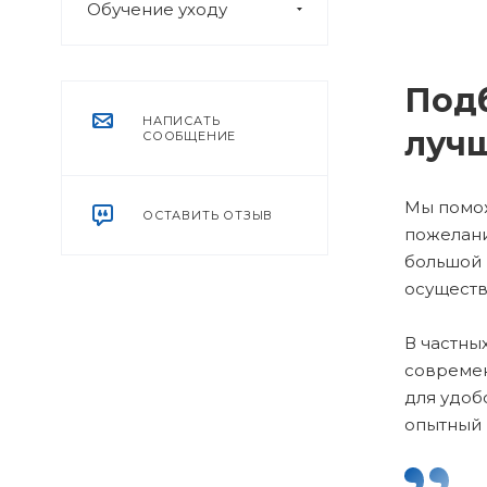
Обучение уходу
Подб
НАПИСАТЬ
луч
СООБЩЕНИЕ
Мы помож
ОСТАВИТЬ ОТЗЫВ
пожелани
большой 
осуществ
В частны
современ
для удоб
опытный 