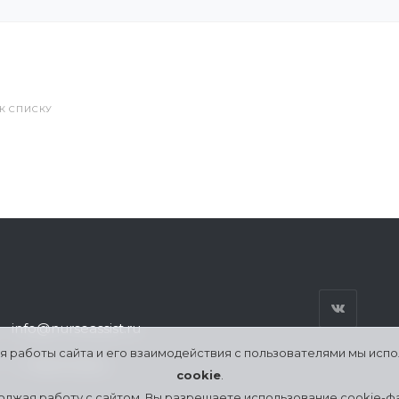
 К СПИСКУ
info@nurseassist.ru
я работы сайта и его взаимодействия с пользователями мы исп
г. Череповец
cookie
.
лжая работу с сайтом, Вы разрешаете использование cookie-ф