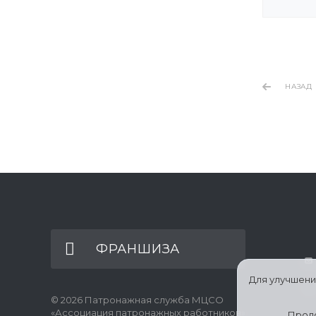
НАЗАД
ФРАНШИЗА
Для улучшени
© 2026 Патронажная служба МЦСО
«Ассоциация патронажных работников»
Продо