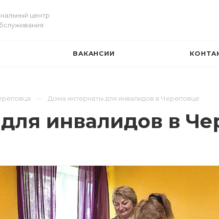
нальный центр
обслуживания
ВАКАНСИИ
КОНТА
И
ереповца
Дома интернаты для инвалидов в Череповце
для инвалидов в Че