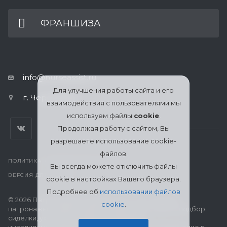
ФРАНШИЗА
info@nurseassist.ru
Для улучшения работы сайта и его
г. Череповец
взаимодействия с пользователями мы
используем файлы
cookie
.
Продолжая работу с сайтом, Вы
разрешаете использование cookie-
файлов.
ПОЛИТИКА КОНФИДЕНЦИАЛЬНОСТИ
Вы всегда можете отключить файлы
ВЕРСИЯ ДЛЯ ПЕЧАТИ
cookie в настройках Вашего браузера.
Подробнее об
использовании файлов
© 2026 Патронажная служба МЦСО «Ассоциация
cookie
.
патронажных работников» в Череповце: поиск и подбор
сиделки, уход за пожилыми, больными и