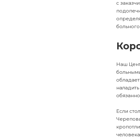
с заказч
подопечн
определя
больного
Коро
Наш Цент
больным
обладает
наладить
обязанно
Если сто
Череповц
кропотли
человека