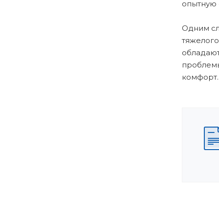
опытную 
Одним сл
тяжелого
обладают
проблемы
комфорт.