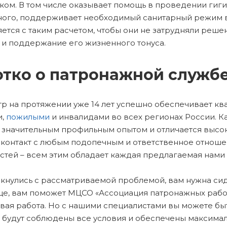
иком. В том числе оказывает помощь в проведении гиг
ого, поддерживает необходимый санитарный режим в
ется с таким расчетом, чтобы они не затрудняли реше
 и поддержание его жизненного тонуса.
тко о патронажной служб
р на протяжении уже 14 лет успешно обеспечивает кв
и,
пожилыми
и инвалидами во всех регионах России. 
 значительным профильным опытом и отличается высо
 контакт с любым подопечным и ответственное отноше
стей – всем этим обладает каждая предлагаемая нами 
лкнулись с рассматриваемой проблемой, вам нужна си
е, вам поможет МЦСО «Ассоциация патронажных работн
вая работа. Но с нашими специалистами вы можете быть
 будут соблюдены все условия и обеспечены максима