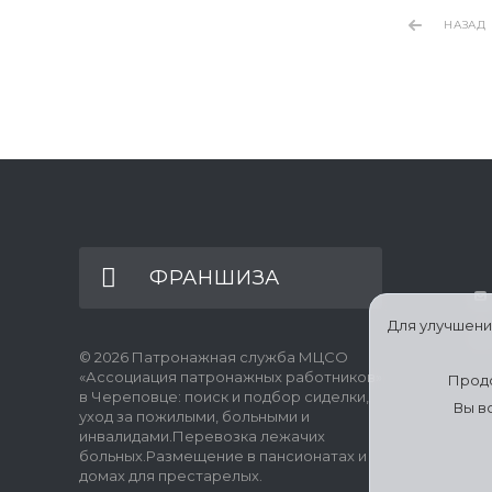
НАЗАД
ФРАНШИЗА
Для улучшени
© 2026 Патронажная служба МЦСО
«Ассоциация патронажных работников»
Продо
в Череповце: поиск и подбор сиделки,
Вы в
уход за пожилыми, больными и
инвалидами.Перевозка лежачих
больных.Размещение в пансионатах и
домах для престарелых.