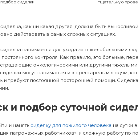
подбор сиделки
тщательную прове
 сиделка, как ни какая другая, должна быть вынослив
овно действовать в самых сложных ситуациях.
 сиделка нанимается для ухода за тяжелобольными люд
т постоянного контроля. Как правило, это больные, пе
 страдающие онкологическими или другими тяжелыми
сиделки могут наниматься и к престарелым людям, кот
ь и требуют постоянной посторонней помощи. Сиделка р
нии.
к и подбор суточной сиде
йти и нанять
сиделку для пожилого человека
на сутки 
ция патронажных работников», и сложную работу по п