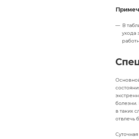
Примеч
В табл
ухода 
работн
Спец
Основной
состояни
экстренн
болезни.
в таких 
отвлечь 
Суточная