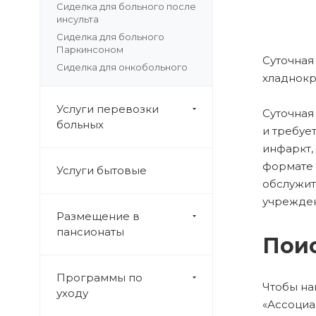
Сиделка для больного после
инсульта
Сиделка для больного
Паркинсоном
Суточная
Сиделка для онкобольного
хладнокр
Услуги перевозки
Суточная
больных
и требуе
инфаркт,
формате 
Услуги бытовые
обслужит
учрежде
Размещение в
пансионаты
Поис
Программы по
Чтобы на
уходу
«Ассоциа