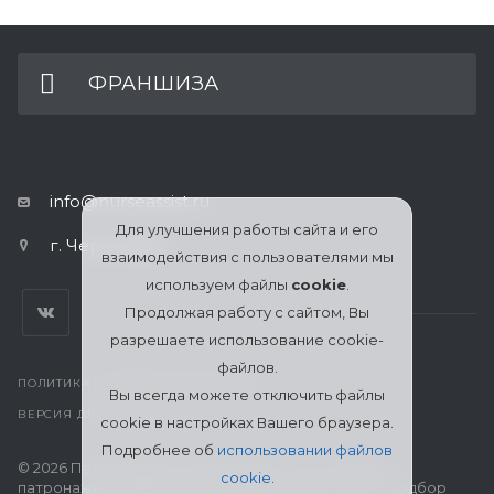
ФРАНШИЗА
info@nurseassist.ru
Для улучшения работы сайта и его
г. Череповец
взаимодействия с пользователями мы
используем файлы
cookie
.
Продолжая работу с сайтом, Вы
разрешаете использование cookie-
файлов.
ПОЛИТИКА КОНФИДЕНЦИАЛЬНОСТИ
Вы всегда можете отключить файлы
ВЕРСИЯ ДЛЯ ПЕЧАТИ
cookie в настройках Вашего браузера.
Подробнее об
использовании файлов
© 2026 Патронажная служба МЦСО «Ассоциация
cookie
.
патронажных работников» в Череповце: поиск и подбор